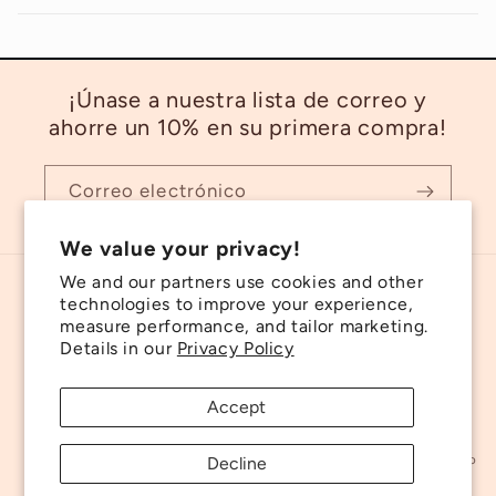
¡Únase a nuestra lista de correo y
ahorre un 10% en su primera compra!
Correo electrónico
We value your privacy!
We and our partners use cookies and other
Idioma
technologies to improve your experience,
measure performance, and tailor marketing.
Details in our
Privacy Policy
Español
Accept
© 2026,
What's Rose Cooking
Política de reembolso
Política de privacidad
Términos del servicio
Política de envío
Decline
Información de contacto
Política de cancelación