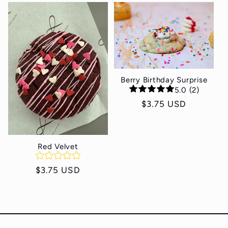
Berry Birthday Surprise
5.0 (2)
Precio
$3.75 USD
habitual
Red Velvet
Precio
$3.75 USD
habitual