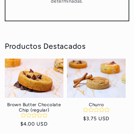
determinadas.
Productos Destacados
Brown Butter Chocolate
Churro
Chip (regular)
Precio
$3.75 USD
Precio
$4.00 USD
habitual
habitual